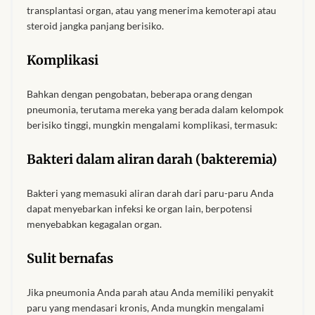
transplantasi organ, atau yang menerima kemoterapi atau
Sweatshirts
steroid jangka panjang berisiko.
African women’s tops &
Komplikasi
blouses
Bahkan dengan pengobatan, beberapa orang dengan
African women’s Jackets &
pneumonia, terutama mereka yang berada dalam kelompok
Blazers
berisiko tinggi, mungkin mengalami komplikasi, termasuk:
Bakteri dalam aliran darah (bakteremia)
African women’s Joggers
Bakteri yang memasuki aliran darah dari paru-paru Anda
African women’s Kaftans &
dapat menyebarkan infeksi ke organ lain, berpotensi
Swimsuits
menyebabkan kegagalan organ.
African women’s T-shirts
Sulit bernafas
African women’s Trousers &
Jika pneumonia Anda parah atau Anda memiliki penyakit
Pants
paru yang mendasari kronis, Anda mungkin mengalami