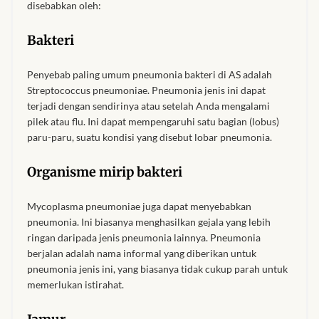
disebabkan oleh:
Products
Bakteri
African Hair Extensions
Penyebab paling umum pneumonia bakteri di AS adalah
African wigs
Streptococcus pneumoniae. Pneumonia jenis ini dapat
terjadi dengan sendirinya atau setelah Anda mengalami
pilek atau flu. Ini dapat mempengaruhi satu bagian (lobus)
African Natural Oils
paru-paru, suatu kondisi yang disebut lobar pneumonia.
African Home & African
Organisme mirip bakteri
Décor
Mycoplasma pneumoniae juga dapat menyebabkan
African Furniture & Rugs
pneumonia. Ini biasanya menghasilkan gejala yang lebih
ringan daripada jenis pneumonia lainnya. Pneumonia
berjalan adalah nama informal yang diberikan untuk
African Tablecloths and
pneumonia jenis ini, yang biasanya tidak cukup parah untuk
Table mats
memerlukan istirahat.
African Lighting and Shades