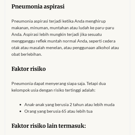
Shorts
Pneumonia aspirasi
African men’s Waistcoats
Pneumonia aspirasi terjadi ketika Anda menghirup
makanan, minuman, muntahan atau ludah ke paru-paru
African men’s dashiki
Anda. Aspirasi lebih mungkin terjadi jika sesuatu
mengganggu reflek muntah normal Anda, seperti cedera
otak atau masalah menelan, atau penggunaan alkohol atau
African wedding clothes
obat berlebihan.
Central African Wedding
Faktor risiko
Clothes
Pneumonia dapat menyerang siapa saja. Tetapi dua
East African Wedding
kelompok usia dengan risiko tertinggi adalah:
Clothes
Anak-anak yang berusia 2 tahun atau lebih muda
Orang yang berusia 65 atau lebih tua
North African Wedding
Clothes
Faktor risiko lain termasuk: