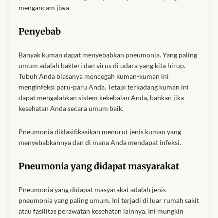
mengancam jiwa
African Sweatshirts for Boys
& Girls
Penyebab
African fabrics
Banyak kuman dapat menyebabkan pneumonia. Yang paling
umum adalah bakteri dan virus di udara yang kita hirup.
African Textiles
Tubuh Anda biasanya mencegah kuman-kuman ini
menginfeksi paru-paru Anda. Tetapi terkadang kuman ini
dapat mengalahkan sistem kekebalan Anda, bahkan jika
African fashion Accessories
kesehatan Anda secara umum baik.
African Umbrellas
Pneumonia diklasifikasikan menurut jenis kuman yang
menyebabkannya dan di mana Anda mendapat infeksi.
African design Mobile Phone
and ipad Covers
Pneumonia yang didapat masyarakat
African Hair & Beauty
Pneumonia yang didapat masyarakat adalah jenis
pneumonia yang paling umum. Ini terjadi di luar rumah sakit
atau fasilitas perawatan kesehatan lainnya. Ini mungkin
African Hair & Body