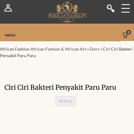
Log In
Shop
Register
Stores
Jetpack Safe Mode
0
MENU
Sellers
African Fashion
African Fashion & African Art
»
Docs
»
Ciri Ciri Bakteri
Dashboard
Penyakit Paru Paru
Blog
Ciri Ciri Bakteri Penyakit Paru Paru
Site-Wide Activity
All Docs
Members
Ci
Ba
Pe
Groups
Pa
Pa