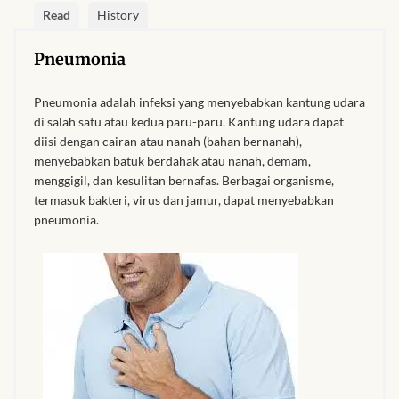
Forums
Read
History
African art & African crafts
Pneumonia
African Paintings
Pneumonia adalah infeksi yang menyebabkan kantung udara
di salah satu atau kedua paru-paru. Kantung udara dapat
diisi dengan cairan atau nanah (bahan bernanah),
African Bead-work
menyebabkan batuk berdahak atau nanah, demam,
menggigil, dan kesulitan bernafas. Berbagai organisme,
African Pottery and
termasuk bakteri, virus dan jamur, dapat menyebabkan
Ceramics
pneumonia.
African Calabash
African Carvings
African Gemstones