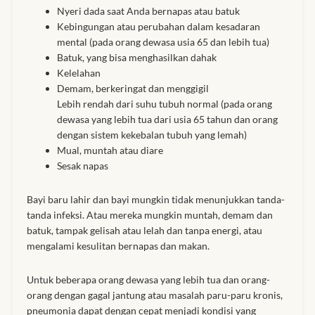
African skirts for Girls
Nyeri dada saat Anda bernapas atau batuk
Kebingungan atau perubahan dalam kesadaran
African Tops & T- shirts for
mental (pada orang dewasa usia 65 dan lebih tua)
Girls
Batuk, yang bisa menghasilkan dahak
Kelelahan
Demam, berkeringat dan menggigil
African kids Shirts for Boys
Lebih rendah dari suhu tubuh normal (pada orang
dewasa yang lebih tua dari usia 65 tahun dan orang
African Blazers & Jackets
dengan sistem kekebalan tubuh yang lemah)
for Boys
Mual, muntah atau diare
Sesak napas
African two – piece outfits
Bayi baru lahir dan bayi mungkin tidak menunjukkan tanda-
for Boys
tanda infeksi. Atau mereka mungkin muntah, demam dan
batuk, tampak gelisah atau lelah dan tanpa energi, atau
African Dungarees for Boys
mengalami kesulitan bernapas dan makan.
African kids Trousers &
Untuk beberapa orang dewasa yang lebih tua dan orang-
Shorts for Boys
orang dengan gagal jantung atau masalah paru-paru kronis,
pneumonia dapat dengan cepat menjadi kondisi yang