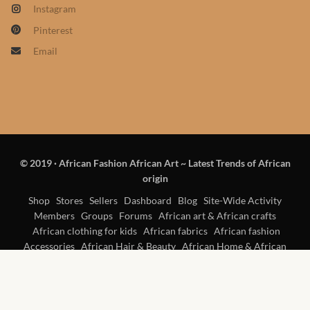
Instagram
Pinterest
Email
© 2019
·
African Fashion African Art ~ Latest Trends of African
origin
Shop
Stores
Sellers
Dashboard
Blog
Site-Wide Activity
Members
Groups
Forums
African art & African crafts
African clothing for kids
African fabrics
African fashion
Accessories
African Hair & Beauty
African Home & African
Décor
African men’s fashion
African wedding clothes
African
women’s fashion
Contact Us