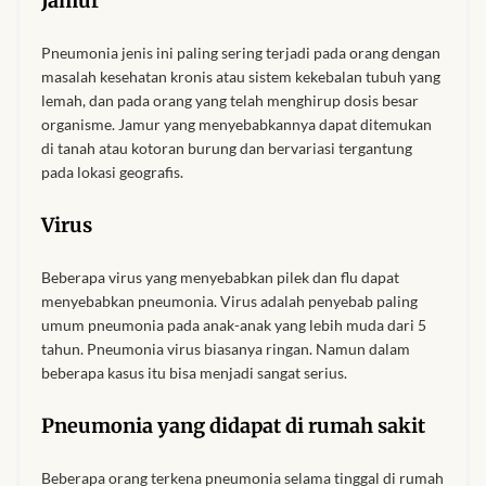
Jamur
African Bathroom
Pneumonia jenis ini paling sering terjadi pada orang dengan
Accessories
masalah kesehatan kronis atau sistem kekebalan tubuh yang
lemah, dan pada orang yang telah menghirup dosis besar
organisme. Jamur yang menyebabkannya dapat ditemukan
African Towels
di tanah atau kotoran burung dan bervariasi tergantung
pada lokasi geografis.
African Crockery
Virus
African Curtains
Beberapa virus yang menyebabkan pilek dan flu dapat
African Cushions
menyebabkan pneumonia. Virus adalah penyebab paling
umum pneumonia pada anak-anak yang lebih muda dari 5
tahun. Pneumonia virus biasanya ringan. Namun dalam
African Duvets & Throws
beberapa kasus itu bisa menjadi sangat serius.
African men’s fashion
Pneumonia yang didapat di rumah sakit
African men Joggers &
Beberapa orang terkena pneumonia selama tinggal di rumah