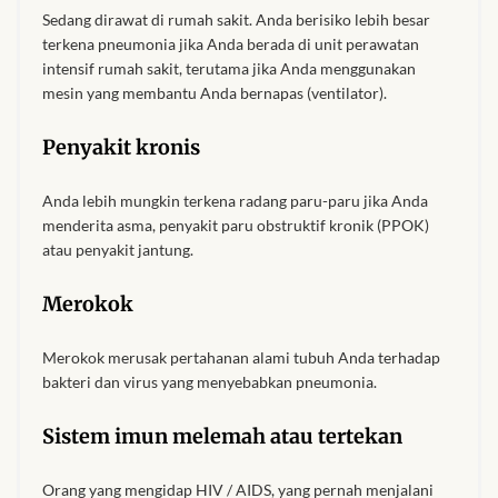
South African Wedding
Sedang dirawat di rumah sakit. Anda berisiko lebih besar
Clothes
terkena pneumonia jika Anda berada di unit perawatan
intensif rumah sakit, terutama jika Anda menggunakan
West African Wedding
mesin yang membantu Anda bernapas (ventilator).
Clothes
Penyakit kronis
African women’s fashion
Anda lebih mungkin terkena radang paru-paru jika Anda
menderita asma, penyakit paru obstruktif kronik (PPOK)
African women’s Jumpsuits
atau penyakit jantung.
& Play-suits
Merokok
African women’s Accessories
Merokok merusak pertahanan alami tubuh Anda terhadap
African women’s dresses
bakteri dan virus yang menyebabkan pneumonia.
Sistem imun melemah atau tertekan
African women’s Skirts
Orang yang mengidap HIV / AIDS, yang pernah menjalani
African women’s Hooded