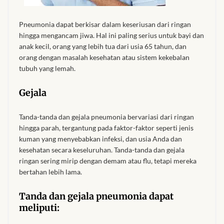
African Handwoven Baskets
Pneumonia dapat berkisar dalam keseriusan dari ringan
African Metal-ware
hingga mengancam jiwa. Hal ini paling serius untuk bayi dan
anak kecil, orang yang lebih tua dari usia 65 tahun, dan
African Musical Instruments
orang dengan masalah kesehatan atau sistem kekebalan
tubuh yang lemah.
African Stationery
Gejala
African clothing for kids
Tanda-tanda dan gejala pneumonia bervariasi dari ringan
hingga parah, tergantung pada faktor-faktor seperti jenis
African Accessories for Kids
kuman yang menyebabkan infeksi, dan usia Anda dan
kesehatan secara keseluruhan. Tanda-tanda dan gejala
African Dungarees for Girls
ringan sering mirip dengan demam atau flu, tetapi mereka
bertahan lebih lama.
African kids Dresses for
Tanda dan gejala pneumonia dapat
Girls
meliputi: