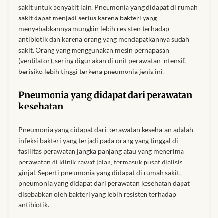
Onesies
sakit untuk penyakit lain. Pneumonia yang didapat di rumah
sakit dapat menjadi serius karena bakteri yang
menyebabkannya mungkin lebih resisten terhadap
African men’s Accessories
antibiotik dan karena orang yang mendapatkannya sudah
sakit. Orang yang menggunakan mesin pernapasan
African men’s Blazers &
(ventilator), sering digunakan di unit perawatan intensif,
Jackets
berisiko lebih tinggi terkena pneumonia jenis ini.
Pneumonia yang didapat dari perawatan
African men’s Cardigans &
kesehatan
Sweatshirts
Pneumonia yang didapat dari perawatan kesehatan adalah
African men’s Shirts
infeksi bakteri yang terjadi pada orang yang tinggal di
fasilitas perawatan jangka panjang atau yang menerima
African men’s Suits
perawatan di klinik rawat jalan, termasuk pusat dialisis
ginjal. Seperti pneumonia yang didapat di rumah sakit,
pneumonia yang didapat dari perawatan kesehatan dapat
African men’s t-shirts
disebabkan oleh bakteri yang lebih resisten terhadap
antibiotik.
African men’s Trousers &